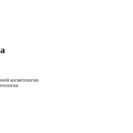
на
нной косметологии
метологии