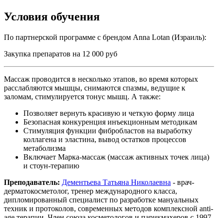
Условия обучения
По партнерской программе с брендом Anna Lotan (Израиль):
Закупка препаратов на 12 000 руб
Массаж проводится в несколько этапов, во время которых
расслабляются мышцы, снимаются спазмы, ведущие к
заломам, стимулируется тонус мышц. А также:
Позволяет вернуть красивую и четкую форму лица
Безопасная конкуренция инъекционным методикам
Стимуляция функции фибробластов на выработку
коллагена и эластина, вывод остатков процессов
метаболизма
Включает Марка-массаж (массаж активных точек лица)
и стоун-терапию
Преподаватель:
Дементьева Татьяна Николаевна
- врач-
дерматокосметолог, тренер международного класса,
дипломированный специалист по разработке мануальных
техник и протоколов, современных методов комплексной anti-
age терапии. Член союза косметологов и парикмахеров с 1997