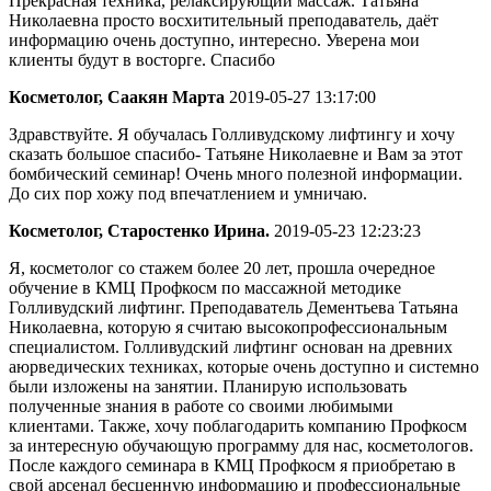
Прекрасная техника, релаксирующий массаж. Татьяна
Николаевна просто восхитительный преподаватель, даёт
информацию очень доступно, интересно. Уверена мои
клиенты будут в восторге. Спасибо
Косметолог, Саакян Марта
2019-05-27 13:17:00
Здравствуйте. Я обучалась Голливудскому лифтингу и хочу
сказать большое спасибо- Татьяне Николаевне и Вам за этот
бомбический семинар! Очень много полезной информации.
До сих пор хожу под впечатлением и умничаю.
Косметолог, Старостенко Ирина.
2019-05-23 12:23:23
Я, косметолог со стажем более 20 лет, прошла очередное
обучение в КМЦ Профкосм по массажной методике
Голливудский лифтинг. Преподаватель Дементьева Татьяна
Николаевна, которую я считаю высокопрофессиональным
специалистом. Голливудский лифтинг основан на древних
аюрведических техниках, которые очень доступно и системно
были изложены на занятии. Планирую использовать
полученные знания в работе со своими любимыми
клиентами. Также, хочу поблагодарить компанию Профкосм
за интересную обучающую программу для нас, косметологов.
После каждого семинара в КМЦ Профкосм я приобретаю в
свой арсенал бесценную информацию и профессиональные